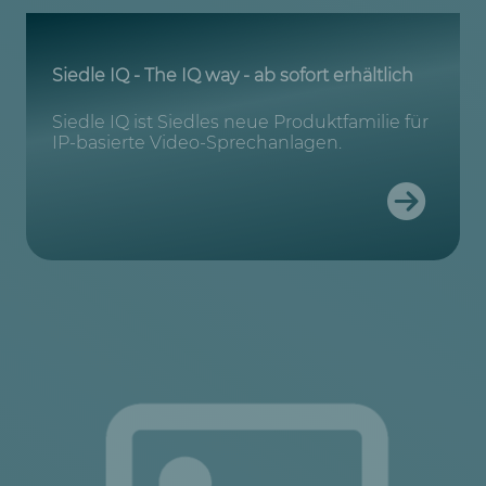
Siedle IQ - The IQ way - ab sofort erhältlich
Siedle IQ ist Siedles neue Produktfamilie für
IP-basierte Video-Sprechanlagen.