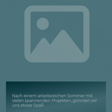
Nach einem arbeitsreichen Sommer mit
vielen spannenden Projekten, gönnten wir
uns etwas Spaß