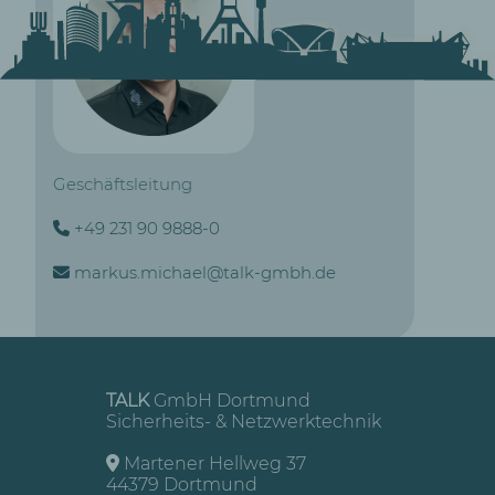
Unser
Strippenzieher
Geschäftsleitung
+49 231 90 9888-0
markus.michael@talk-gmbh.de
TALK
GmbH Dortmund
Sicherheits- & Netzwerktechnik
Martener Hellweg 37
44379 Dortmund