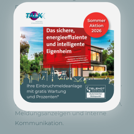
Panel ganz einfach auf einer
bestehenden Einfachdose montiert
werden: anschrauben, verdrahten,
aufrasten. Fertig.
Das Siedle Axiom wird über einen
anwenderfreundlichen 7 Zoll
Touchscreen bedient. Es bietet die
Funktionen Rufen, Sprechen, Sehen,
Türöffnen, Licht,
Etagenruf-/Schalt-/Steuerfunktionen,
Meldungsanzeigen und interne
Kommunikation.