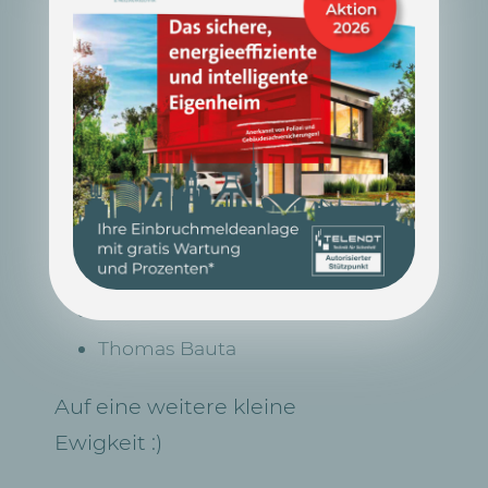
bedankt sich für ein
Vierteljahrhundert
unermüdlichen Einsatzes, bei
(vlnr.):
Otto Adam
Antonio De Manna
Olaf Herkelmann
Michael Pluta
Thomas Bauta
Auf eine weitere kleine
Ewigkeit :)