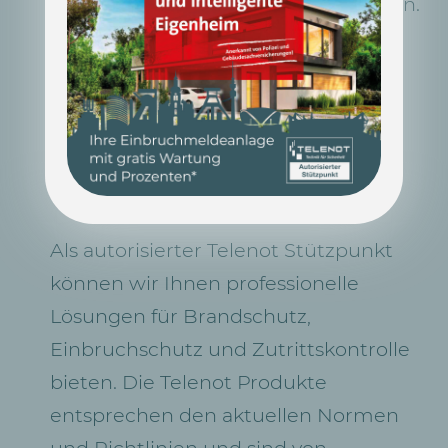
unbefugtem Zutritt geschützt zu sein.
Hier möchten wir von TALK, mit
hochmoderner, zuverlässiger
Sicherheitstechnik, welche von uns
professionell geplant, installiert und
regelmäßig gewartet wird, helfen.
Als autorisierter Telenot Stützpunkt
können wir Ihnen professionelle
Lösungen für Brandschutz,
Einbruchschutz und Zutrittskontrolle
bieten. Die Telenot Produkte
entsprechen den aktuellen Normen
und Richtlinien und sind von