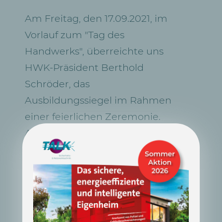
Am Freitag, den 17.09.2021, im
Vorlauf zum "Tag des
Handwerks", überreichte uns
HWK-Präsident Berthold
Schröder, das
Ausbildungssiegel im Rahmen
einer feierlichen Zeremonie.
Als Ehrengast nahm Karl-Josef
Laumann, Minister für Arbeit,
Gesundheit und Soziales des
Landes NRW, an der
Veranstaltung teil.