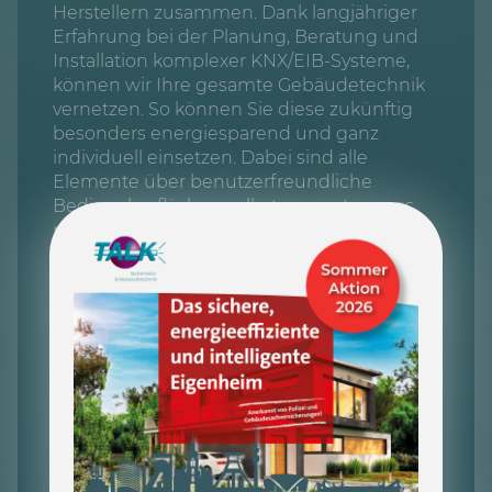
Herstellern zusammen. Dank langjähriger
Erfahrung bei der Planung, Beratung und
Installation komplexer KNX/EIB-Systeme,
können wir Ihre gesamte Gebäudetechnik
vernetzen. So können Sie diese zukünftig
besonders energiesparend und ganz
individuell einsetzen. Dabei sind alle
Elemente über benutzerfreundliche
Bedienoberflächen selbst von unterwegs
per Smartphone oder Tablet steuerbar.
Dank des KNX/EIB Standards ist das
gesamte System auch nachträglich
jederzeit erweiterbar und lässt sich so
gezielt Ihren geänderten Bedürfnissen
anpassen.
Avigilon Zertifikat Bauta 2017