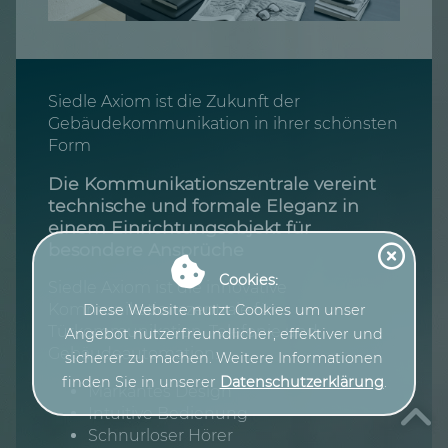
Siedle Axiom ist die Zukunft der
Gebäudekommunikation in ihrer schönsten
Form
Die Kommunikationszentrale vereint
technische und formale Eleganz in
einem Einrichtungsobjekt für
besondere Ansprüche
Cookies:
Siedle Axiom ist die innovative
Kommunikationszentrale für
Diese Website nutzt Cookies um unser
Türkommunikation, Telefonie und
Angebot nutzerfreundlicher, effektiver und
Gebäudeautomation.
sicherer zu machen. Weitere Informationen
finden Sie in unserer
Datenschutzerklärung
.
Markantes Design
Intuitive Bedienung
Schnurloser Hörer