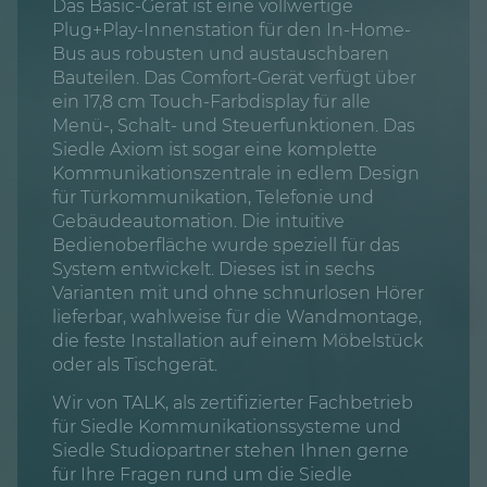
Das Basic-Gerät ist eine vollwertige
Plug+Play-Innenstation für den In-Home-
Bus aus robusten und austauschbaren
Bauteilen. Das Comfort-Gerät verfügt über
ein 17,8 cm Touch-Farbdisplay für alle
Menü-, Schalt- und Steuerfunktionen. Das
Siedle Axiom ist sogar eine komplette
Kommunikationszentrale in edlem Design
für Türkommunikation, Telefonie und
Gebäudeautomation. Die intuitive
Bedienoberfläche wurde speziell für das
System entwickelt. Dieses ist in sechs
Varianten mit und ohne schnurlosen Hörer
lieferbar, wahlweise für die Wandmontage,
die feste Installation auf einem Möbelstück
oder als Tischgerät.
Wir von TALK, als zertifizierter Fachbetrieb
für Siedle Kommunikationssysteme und
Siedle Studiopartner stehen Ihnen gerne
für Ihre Fragen rund um die Siedle